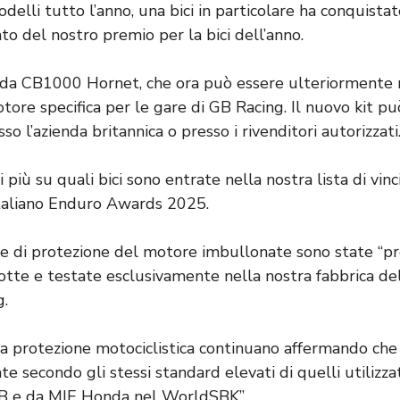
delli tutto l’anno, una bici in particolare ha conquista
to del nostro premio per la bici dell’anno.
da CB1000 Hornet, che ora può essere ulteriormente m
tore specifica per le gare di GB Racing. Il nuovo kit p
o l’azienda britannica o presso i rivenditori autorizzati
 più su quali bici sono entrate nella nostra lista di vinci
 Italiano Enduro Awards 2025.
ie di protezione del motore imbullonate sono state “p
otte e testate esclusivamente nella nostra fabbrica dell
g.
ella protezione motociclistica continuano affermando ch
ate secondo gli stessi standard elevati di quelli utilizz
B e da MIE Honda nel WorldSBK”.