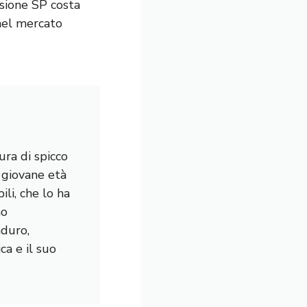
sione SP costa
nel mercato
ura di spicco
a giovane età
li, che lo ha
mo
nduro,
a e il suo