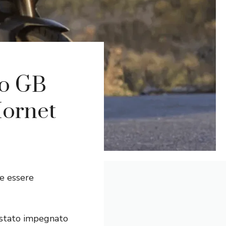
io GB
ornet
e essere
è stato impegnato