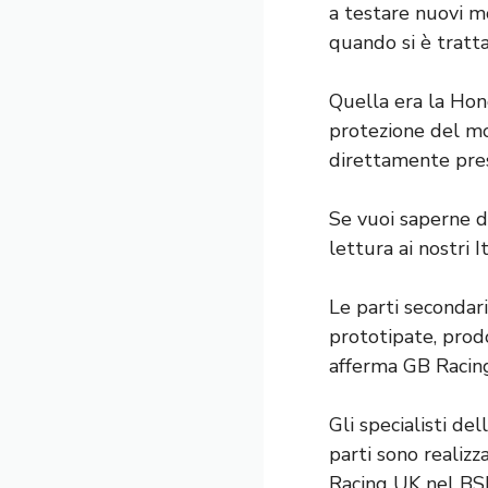
a testare nuovi mo
quando si è tratta
Quella era la Hon
protezione del mo
direttamente press
Se vuoi saperne di
lettura ai nostri
Le parti secondar
prototipate, prod
afferma GB Racin
Gli specialisti d
parti sono realizz
Racing UK nel BS