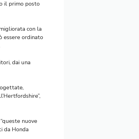
to il primo posto
igliorata con la
uò essere ordinato
.
tori, dai una
rogettate,
’Hertfordshire”,
e “queste nuove
ati da Honda