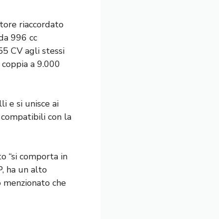
ore riaccordato
 da 996 cc
5 CV agli stessi
i coppia a 9.000
 e si unisce ai
 compatibili con la
o “si comporta in
, ha un alto
mo menzionato che