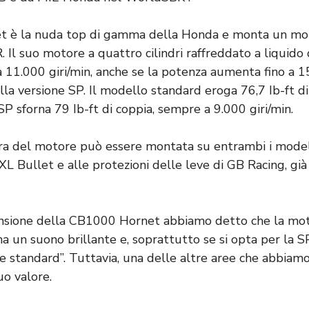
 è la nuda top di gamma della Honda e monta un mot
Il suo motore a quattro cilindri raffreddato a liquido
11.000 giri/min, anche se la potenza aumenta fino a 15
lla versione SP. Il modello standard eroga 76,7 Ib-ft d
’SP sforna 79 Ib-ft di coppia, sempre a 9.000 giri/min.
a del motore può essere montata su entrambi i modelli
 XL Bullet e alle protezioni delle leve di GB Racing, già
ensione della CB1000 Hornet abbiamo detto che la mot
a un suono brillante e, soprattutto se si opta per la SP
che standard”. Tuttavia, una delle altre aree che abbia
uo valore.