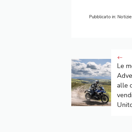
Pubblicato in:
Notizie
Le m
Adve
alle 
vend
Unit