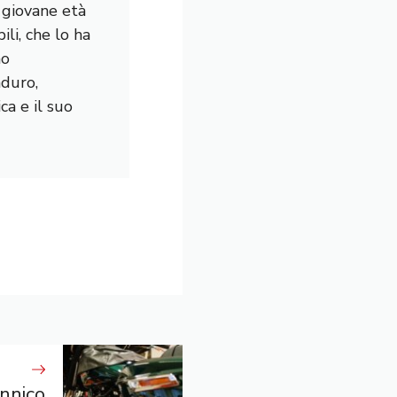
a giovane età
li, che lo ha
mo
nduro,
a e il suo
annico