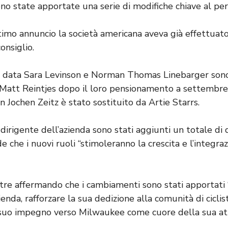
ono state apportate una serie di modifiche chiave al per
timo annuncio la società americana aveva già effettuat
onsiglio.
 data Sara Levinson e Norman Thomas Linebarger sono s
Matt Reintjes dopo il loro pensionamento a settembre
 Jochen Zeitz è stato sostituito da Artie Starrs.
dirigente dell’azienda sono stati aggiunti un totale di
 che i nuovi ruoli “stimoleranno la crescita e l’integra
re affermando che i cambiamenti sono stati apportati “
ienda, rafforzare la sua dedizione alla comunità di ciclis
 suo impegno verso Milwaukee come cuore della sua atti