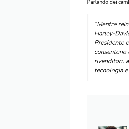
Parlando dei camb
“Mentre reim
Harley-David
Presidente 
consentono d
rivenditori, 
tecnologia e