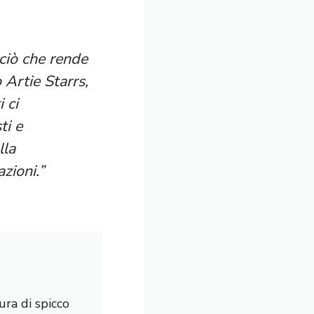
ciò che rende
Artie Starrs,
 ci
ti e
lla
zioni.”
ura di spicco