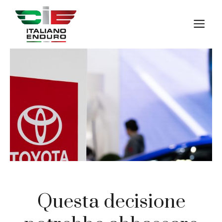
Vai
al
M
contenuto
Questa decisione