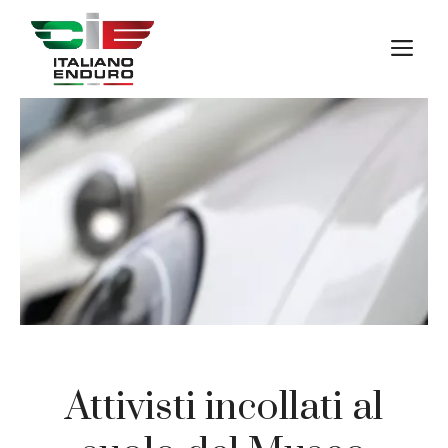
Vai
al
M
contenuto
Attivisti incollati al