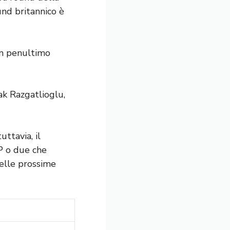
und britannico è
un penultimo
ak Razgatlioglu,
ttavia, il
P o due che
elle prossime