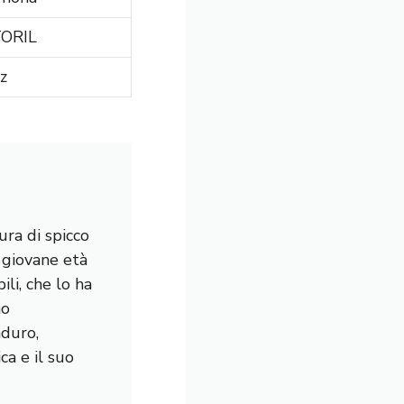
ORIL
z
ura di spicco
a giovane età
li, che lo ha
mo
nduro,
a e il suo