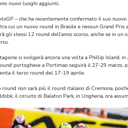
ono nuovi luoghi aggiunti.
otoGP – che ha recentemente confermato il suo nuovo 
 tra cui un nuovo round in Brasile e nessun Grand Prix 
 gli stessi 12 round dell’anno scorso, anche se in un o
rso.
tagione si svolgerà ancora una volta a Phillip Island, in
l round portoghese a Portimao seguirà il 27-29 marzo, 
venta il terzo round del 17-19 aprile.
o round non sarà più il round italiano di Cremona, poich
dsbk, il circuito di Balaton Park, in Ungheria, ora assu