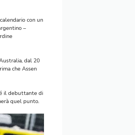
calendario con un
argentino –
rdine
 Australia, dal 20
prima che Assen
é il debuttante di
merà quel punto.