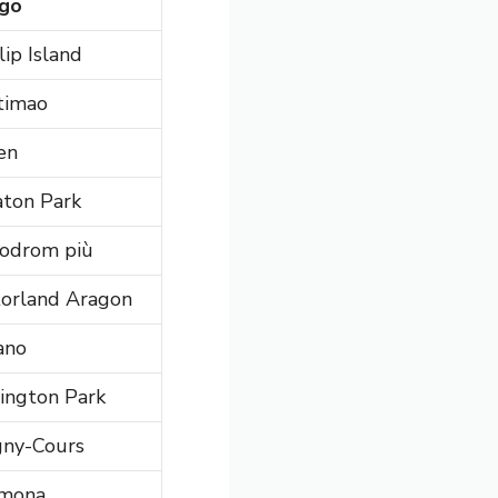
go
lip Island
timao
en
aton Park
odrom più
orland Aragon
ano
ington Park
ny-Cours
mona