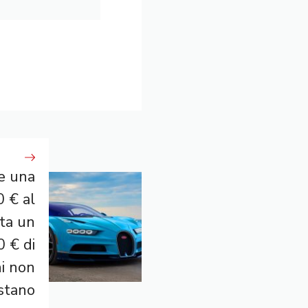
e una
0 € al
ta un
0 € di
ni non
stano