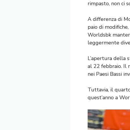
rimpasto, non ci s
A differenza di M
paio di modifiche,
Worldsbk manterrà
leggermente dive
L’apertura della s
al 22 febbraio. I
nei Paesi Bassi in
Tuttavia, il quart
quest’anno a Worl