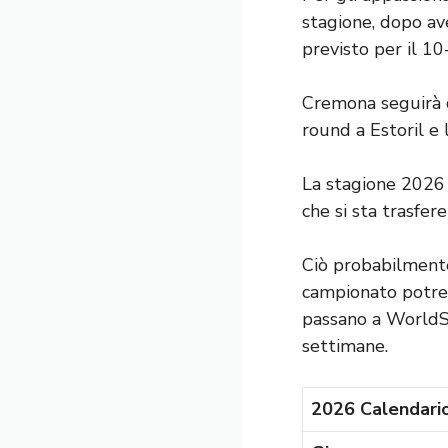
stagione, dopo ave
previsto per il 10
Cremona seguirà d
round a Estoril e 
La stagione 2026 s
che si sta trasfe
Ciò probabilmente
campionato potre
passano a WorldSB
settimane.
2026 Calendario