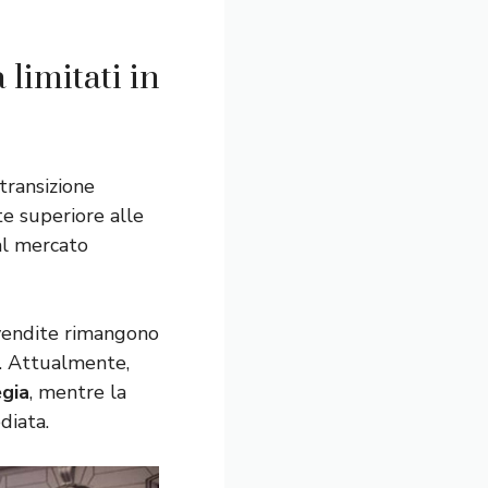
limitati in
 transizione
te superiore alle
al mercato
 vendite rimangono
. Attualmente,
egia
, mentre la
diata.