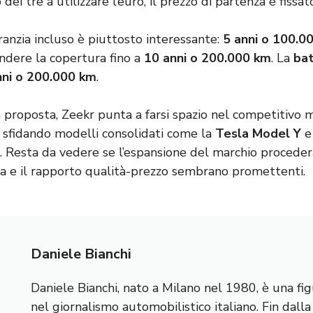
o dei tre a utilizzare l’euro, il prezzo di partenza è fissa
ranzia incluso è piuttosto interessante:
5 anni o 100.0
endere la copertura fino a
10 anni o 200.000 km
. La
bat
nni o 200.000 km
.
proposta, Zeekr punta a farsi spazio nel competitivo
, sfidando modelli consolidati come la
Tesla Model Y
e
. Resta da vedere se l’espansione del marchio procede
ica e il rapporto qualità-prezzo sembrano promettenti.
Daniele Bianchi
Daniele Bianchi, nato a Milano nel 1980, è una fig
nel giornalismo automobilistico italiano. Fin dall