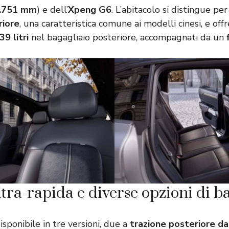
.751 mm
) e dell’
Xpeng G6
. L’abitacolo si distingue per 
riore
, una caratteristica comune ai modelli cinesi, e off
39 litri
nel bagagliaio posteriore, accompagnati da un
tra-rapida e diverse opzioni di ba
isponibile in tre versioni, due a
trazione posteriore d