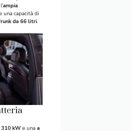
l’
ampia
re una capacità di
frunk da 66 litri
.
tteria
a 310 kW
e una
a