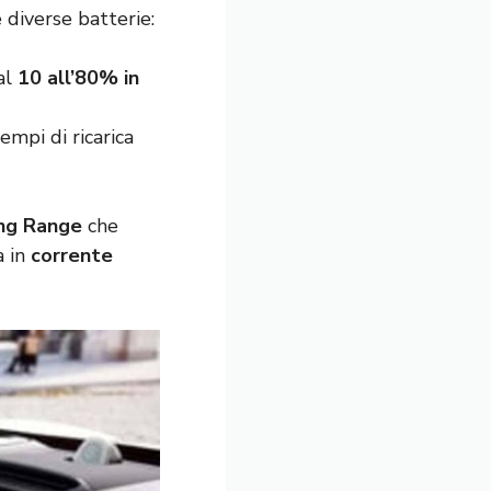
 diverse batterie:
al
10 all’80% in
tempi di ricarica
ng Range
che
a in
corrente