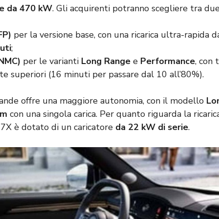
le da 470 kW
. Gli acquirenti potranno scegliere tra due
FP)
per la versione base, con una ricarica ultra-rapida d
uti
;
(NMC)
per le varianti
Long Range
e
Performance
, con 
 superiori (16 minuti per passare dal 10 all’80%).
rande offre una maggiore autonomia, con il modello
Lo
km
con una singola carica. Per quanto riguarda la ricaric
il 7X è dotato di un caricatore
da 22 kW di serie
.