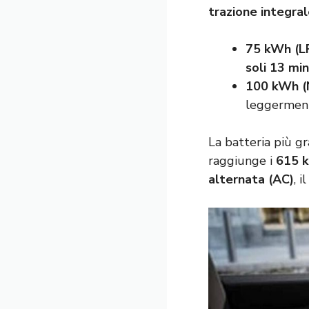
trazione integra
75 kWh (L
soli 13 min
100 kWh 
leggermente
La batteria più g
raggiunge i
615 
alternata (AC)
, 