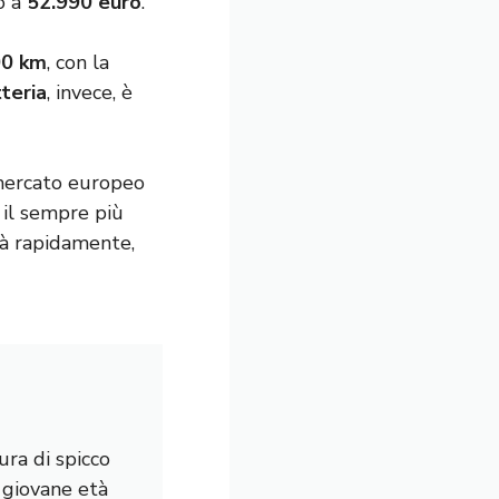
to a
52.990 euro
.
00 km
, con la
teria
, invece, è
 mercato europeo
 il sempre più
rà rapidamente,
ura di spicco
a giovane età