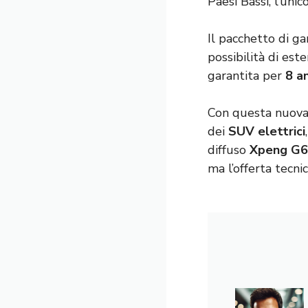
Paesi Bassi, l’unic
Il pacchetto di ga
possibilità di est
garantita per
8 a
Con questa nuova 
dei
SUV elettrici
diffuso
Xpeng G6
ma l’offerta tecn