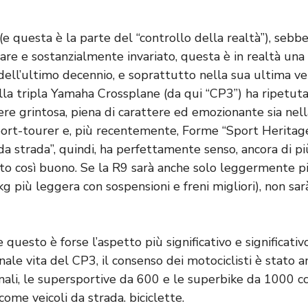
(e questa è la parte del “controllo della realtà”), seb
iare e sostanzialmente invariato, questa è in realtà un
dell’ultimo decennio, e soprattutto nella sua ultima v
lla tripla Yamaha Crossplane (da qui “CP3”) ha ripetu
ere grintosa, piena di carattere ed emozionante sia nell
sport-tourer e, più recentemente, Forme “Sport Herita
a strada”, quindi, ha perfettamente senso, ancora di più
ato così buono. Se la R9 sarà anche solo leggermente pi
 kg più leggera con sospensioni e freni migliori), non sar
 questo è forse l’aspetto più significativo e significativo
ale vita del CP3, il consenso dei motociclisti è stato a
nali, le supersportive da 600 e le superbike da 1000 cc,
come veicoli da strada. biciclette.