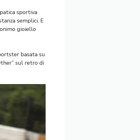
atica sportiva
astanza semplici. E
onimo gioiello
portster basata su
ther” sul retro di