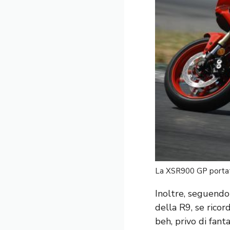
La XSR900 GP portata 
Inoltre, seguendo 
della R9, se ricor
beh, privo di fant