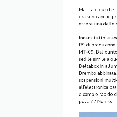
Ma ora è qui che 
ora sono anche p
essere una delle m
Innanzitutto, e an
R9 di produzione 
MT-09. Dal punto d
sedile simile a que
Deltabox in allum
Brembo abbinata,
sospensioni multi-
all’elettronica ba
e cambio rapido di
poveri”? Non io.