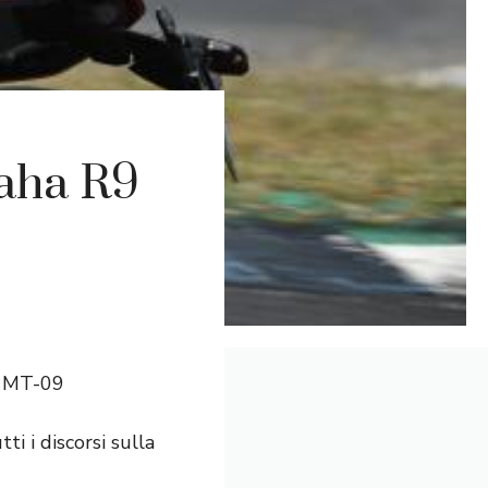
maha R9
e MT-09
i i discorsi sulla