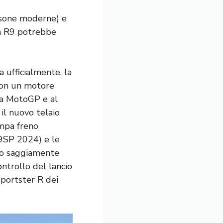
ersone moderne) e
a R9 potrebbe
a ufficialmente, la
con un motore
lla MotoGP e al
l ​​nuovo telaio
ompa freno
9SP 2024) e le
nno saggiamente
ontrollo del lancio
sportster R dei