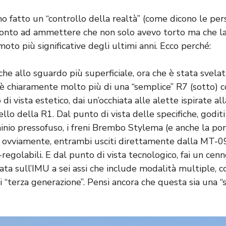
ho fatto un “controllo della realtà” (come dicono le p
ronto ad ammettere che non solo avevo torto ma che l
oto più significative degli ultimi anni. Ecco perché:
che allo sguardo più superficiale, ora che è stata svelat
è chiaramente molto più di una “semplice” R7 (sotto) 
i vista estetico, dai un’occhiata alle alette ispirate a
llo della R1. Dal punto di vista delle specifiche, goditi i
inio pressofuso, i freni Brembo Stylema (e anche la p
 ovviamente, entrambi usciti direttamente dalla MT-0
regolabili. E dal punto di vista tecnologico, fai un ce
sata sull’IMU a sei assi che include modalità multiple, c
 “terza generazione”. Pensi ancora che questa sia una “