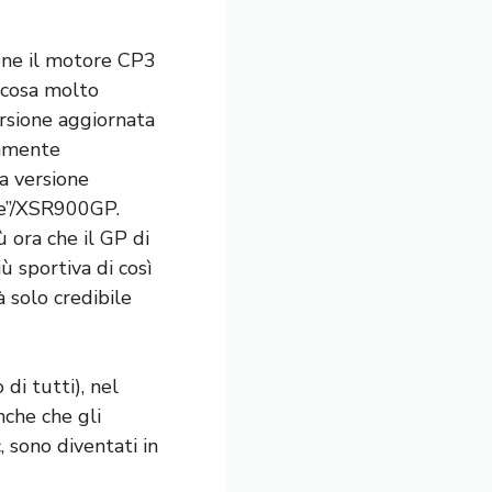
bene il motore CP3
a cosa molto
ersione aggiornata
tamente
a versione
ge”/XSR900GP.
 ora che il GP di
ù sportiva di così
à solo credibile
 di tutti), nel
nche che gli
 sono diventati in