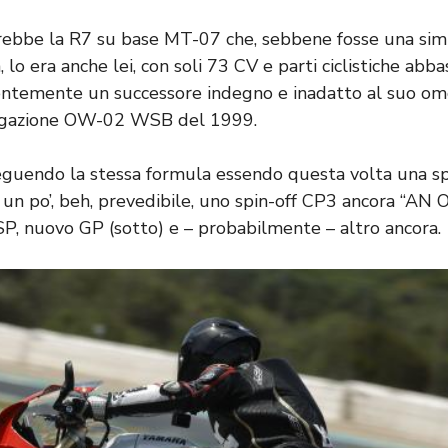
rebbe la R7 su base MT-07 che, sebbene fosse una simp
, lo era anche lei, con soli 73 CV e parti ciclistiche abb
entemente un successore indegno e inadatto al suo om
logazione OW-02 WSB del 1999.
seguendo la stessa formula essendo questa volta una s
n po’, beh, prevedibile, uno spin-off CP3 ancora “AN O
SP, nuovo GP (sotto) e – probabilmente – altro ancora.