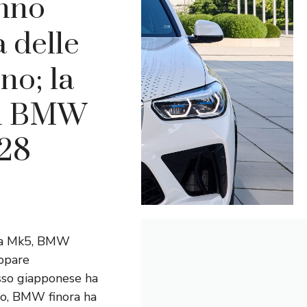
nno
 delle
no; la
el BMW
028
pra Mk5, BMW
ppare
osso giapponese ha
nio, BMW finora ha