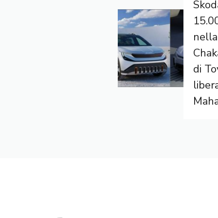
Skod
15.00
nella
Chaka
di To
liber
Maha