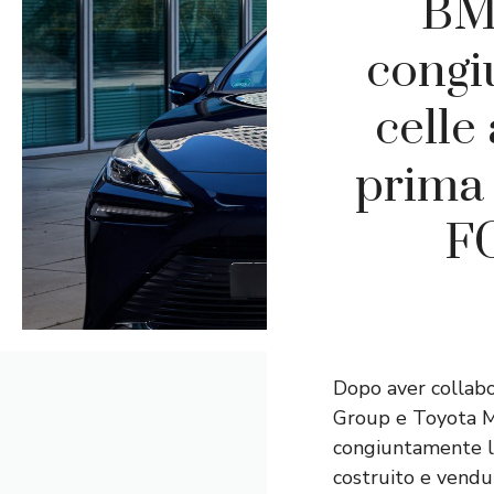
BM
congi
celle
prima
FC
Dopo aver colla
Group e Toyota M
congiuntamente la
costruito e vendu