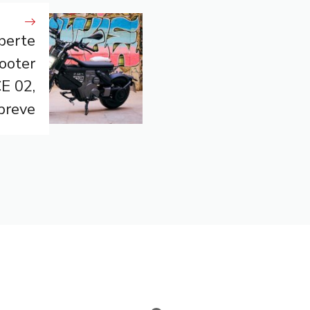
perte
cooter
E 02,
 breve