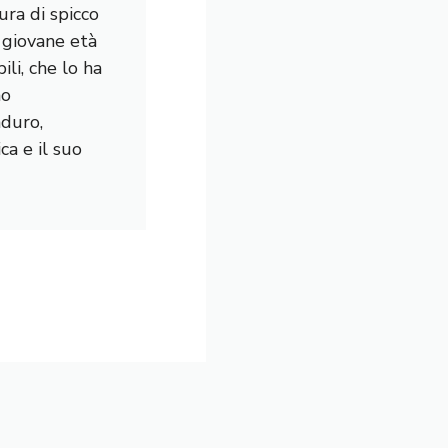
ura di spicco
a giovane età
li, che lo ha
mo
nduro,
a e il suo