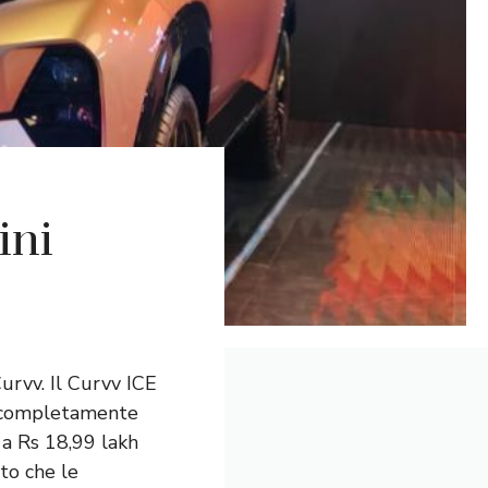
ini
urvv. Il Curvv ICE
e completamente
o a Rs 18,99 lakh
ato che le