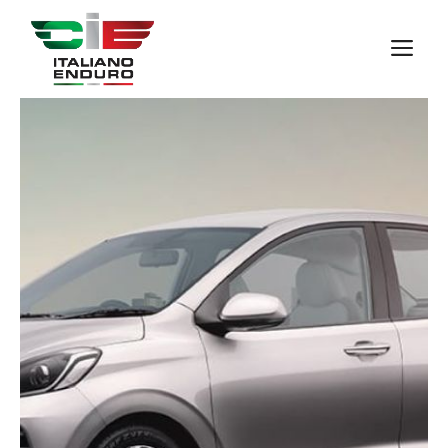
Vai
al
M
contenuto