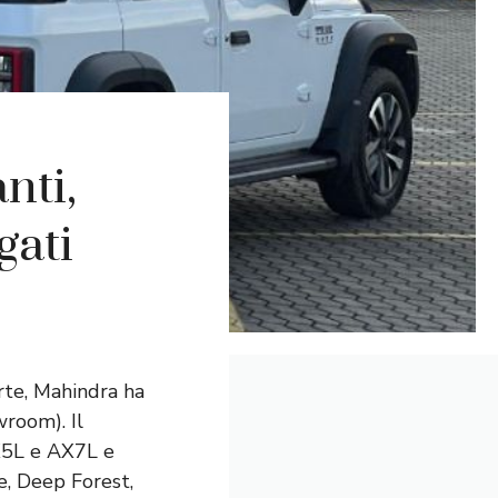
nti,
gati
rte, Mahindra ha
wroom). Il
AX5L e AX7L e
e, Deep Forest,