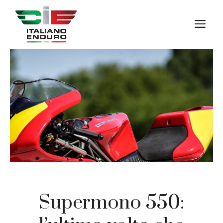
Vai
al
M
contenuto
Supermono 550: